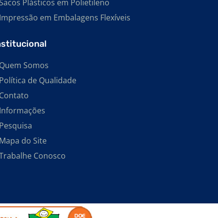
Sacos Plásticos em Polietileno
IMPRESSAS
Impressão em Embalagens Flexíveis
FABRICANTE DE BOBINAS PLÁSTICAS
RECICLADAS
nstitucional
FABRICANTE DE EMBALAGENS EM
POLIETILENO
Quem Somos
FABRICANTE DE EMBALAGENS SHRINK
Política de Qualidade
FABRICANTE DE SACOS PLÁSTICOS EM EVA
Contato
EMBALAGEM PEAD
Informações
BOBINA PLÁSTICA
Pesquisa
Mapa do Site
SACOS PLÁSTICOS DE POLIETILENO DE ALTA
DENSIDADE
Trabalhe Conosco
SACOS DE POLIETILENO DE ALTA
DENSIDADE
SACO PEAD
SACO PARA LIXO INFECTANTE