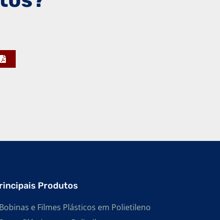
tos?
FABRICANTE DE EMBALAGENS PEAD
FABRICANTE DE BOBINAS PLÁSTICAS
FABRICANTE DE SACOS EM POLIETILENO DE
ALTA DENSIDADE
FABRICANTE DE SACOS PLÁSTICOS EM
POLIETILENO DE ALTA DENSIDADE
FABRICANTE DE SACOS PEAD
FABRICANTE DE SACOS PLÁSTICOS
INFECTANTE
FABRICANTE DE BOBINAS PLÁSTICAS EM
POLIETILENO
FABRICANTE DE BOBINAS PLÁSTICAS DE
BAIXA DENSIDADE
rincipais Produtos
FABRICANTE DE BOBINAS PLÁSTICAS EM
POLIETILENO DE BAIXA DENSIDADE
Bobinas e Filmes Plásticos em Polietileno
FABRICANTE DE BOBINAS PLÁSTICAS