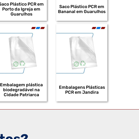
Saco Plástico PCR em
DISTRIBUIDOR DE BOBINAS PLÁSTICAS DE
Saco Plástico PCR em
Porto da Igreja em
BAIXA DENSIDADE
Bananal em Guarulhos
Guarulhos
DISTRIBUIDOR DE BOBINAS PLÁSTICAS EM
POLIETILENO DE BAIXA DENSIDADE
DISTRIBUIDOR DE BOBINAS PLÁSTICAS
IMPRESSAS
DISTRIBUIDOR DE BOBINAS PLÁSTICAS
RECICLADAS
DISTRIBUIDOR DE EMBALAGENS EM
POLIETILENO
Embalagem plástica
DISTRIBUIDOR DE EMBALAGENS SHRINK
Embalagens Plásticas
biodegradável na
PCR em Jandira
Cidade Patriarca
DISTRIBUIDOR DE SACOS PLÁSTICOS EM EVA
FABRICANTE DE SACOS PLÁSTICOS
RECICLADOS
FABRICANTE DE BOBINAS PLÁSTICAS PARA
INDÚSTRIA