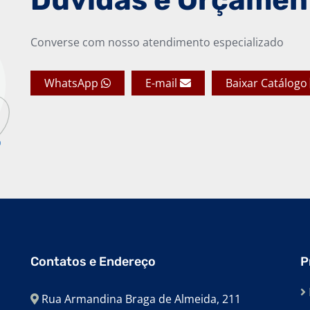
Dúvidas e Orçamen
Converse com nosso atendimento especializado
WhatsApp
E-mail
Baixar Catálogo
Contatos e Endereço
P
Rua Armandina Braga de Almeida, 211