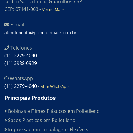
Jardim Santa Emilia Guarulhos / SP
CEP: 07141-003 -
Ver no Maps
SACOS EM POLIETILENO DE BAIXA DENSIDADE
SACOS EM POLIETILENO DE ALTA DENSIDADE
E-mail
SACOS DE EVA PARA BANBURY
atendimento@premiumpack.com.br
EMBALAGENS PLÁSTICAS PARA ALIMENTOS
Telefones
EMBALAGENS TRANSPARENTES
(11) 2279-4040
(11) 3988-0929
EMBALAGENS TERMOCONTRÁTEIS
EMBALAGENS TERMO ENCOLHÍVEL
WhatsApp
EMBALAGENS SHRINK
(11) 2279-4040
-
Abrir WhatsApp
EMBALAGENS PEAD
Principais Produtos
EMBALAGENS EM POLIETILENO
Bobinas e Filmes Plásticos em Polietileno
BOBINAS TUBULARES
Sacos Plásticos em Polietileno
BOBINAS PARA INDÚSTRIA ALIMENTÍCIA
Impressão em Embalagens Flexíveis