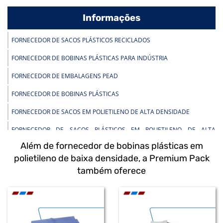
Informações
FORNECEDOR DE SACOS PLÁSTICOS RECICLADOS
FORNECEDOR DE BOBINAS PLÁSTICAS PARA INDÚSTRIA
FORNECEDOR DE EMBALAGENS PEAD
FORNECEDOR DE BOBINAS PLÁSTICAS
FORNECEDOR DE SACOS EM POLIETILENO DE ALTA DENSIDADE
FORNECEDOR DE SACOS PLÁSTICOS EM POLIETILENO DE ALTA
DENSIDADE
Além de fornecedor de bobinas plásticas em
FORNECEDOR DE SACOS PEAD
polietileno de baixa densidade, a Premium Pack
também oferece
FORNECEDOR DE SACOS PLÁSTICOS INFECTANTE
FORNECEDOR DE BOBINAS PLÁSTICAS EM POLIETILENO
FORNECEDOR DE BOBINAS PLÁSTICAS DE BAIXA DENSIDADE