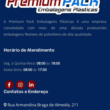
SACOS PLÁSTICOS EM EVA
SACOS PLÁSTICOS EM POLIETILENO DE BAIXA DENSIDADE
SACOS PLÁSTICOS EM POLIETILENO DE ALTA DENSIDADE
A Premium Pack Embalagens Plásticas é uma empresa
consolidada com mais de uma década produzindo
SACOS PLÁSTICOS EM POLIETILENO
embalagens flexíveis de polietileno de alta qualidade.
SACOS TRANSPARENTES
SACOS PERSONALIZADOS
Horário de Atendimento
SACOS PARA EMBALAGEM
Seg. à Quinta-feira:
08:00
às
18:00
SACOS PARA INDÚSTRIA TÊXTIL
Sexta-feira:
08:00
às
17:00
SACOS PARA INDÚSTRIA ALIMENTÍCIA
SACOS PARA ALIMENTOS
Contatos e Endereço
SACOS PARA AUTOCLAVE
SACOS PEBD
Rua Armandina Braga de Almeida, 211
SACOS PEAD