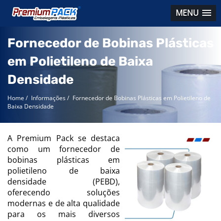
MENU
Fornecedor de Bobinas Plásticas
em Polietileno de Baixa
Densidade
Home
/
Informações
/
Fornecedor de Bobinas Plásticas em Polietileno de
Baixa Densidade
A Premium Pack se destaca
como um fornecedor de
bobinas plásticas em
polietileno de baixa
densidade (PEBD),
oferecendo soluções
modernas e de alta qualidade
para os mais diversos