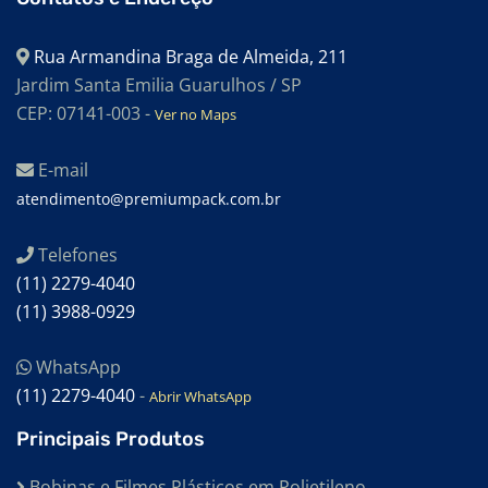
SACOS PARA AUTOCLAVE
Rua Armandina Braga de Almeida, 211
SACOS PEBD
Jardim Santa Emilia Guarulhos / SP
SACOS PEAD
CEP: 07141-003 -
Ver no Maps
SACOS EM POLIETILENO DE BAIXA DENSIDADE
E-mail
SACOS EM POLIETILENO DE ALTA DENSIDADE
atendimento@premiumpack.com.br
SACOS DE EVA PARA BANBURY
Telefones
EMBALAGENS PLÁSTICAS PARA ALIMENTOS
(11) 2279-4040
EMBALAGENS TRANSPARENTES
(11) 3988-0929
EMBALAGENS TERMOCONTRÁTEIS
WhatsApp
EMBALAGENS TERMO ENCOLHÍVEL
(11) 2279-4040
-
Abrir WhatsApp
EMBALAGENS SHRINK
Principais Produtos
EMBALAGENS PEAD
Bobinas e Filmes Plásticos em Polietileno