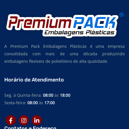
SACOS PLÁSTICOS PARA INDÚSTRIA TÊXTIL
SACOS PLÁSTICOS PARA INDÚSTRIA ALIMENTÍCIA
SACOS PLÁSTICOS PARA EMBALAGEM
SACOS PLÁSTICOS EM EVA
SACOS PLÁSTICOS EM POLIETILENO DE BAIXA DENSIDADE
A Premium Pack Embalagens Plásticas é uma empresa
SACOS PLÁSTICOS EM POLIETILENO DE ALTA DENSIDADE
consolidada com mais de uma década produzindo
embalagens flexíveis de polietileno de alta qualidade.
SACOS PLÁSTICOS EM POLIETILENO
SACOS TRANSPARENTES
Horário de Atendimento
SACOS PERSONALIZADOS
SACOS PARA EMBALAGEM
Seg. à Quinta-feira:
08:00
às
18:00
Sexta-feira:
08:00
às
17:00
SACOS PARA INDÚSTRIA TÊXTIL
SACOS PARA INDÚSTRIA ALIMENTÍCIA
SACOS PARA ALIMENTOS
Contatos e Endereço