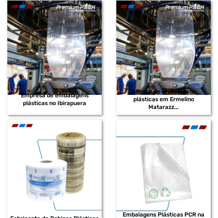
FORNECEDOR DE BOBINAS PLÁSTICAS EM POLIETILENO
FORNECEDOR DE BOBINAS PLÁSTICAS DE BAIXA DENSIDADE
FORNECEDOR DE BOBINAS PLÁSTICAS EM POLIETILENO DE BAIXA
DENSIDADE
FORNECEDOR DE BOBINAS PLÁSTICAS IMPRESSAS
Fábrica de embalagens
FORNECEDOR DE BOBINAS PLÁSTICAS RECICLADAS
Empresa de embalagens
plásticas em Ermelino
plásticas no Ibirapuera
Matarazz...
FORNECEDOR DE EMBALAGENS EM POLIETILENO
FORNECEDOR DE EMBALAGENS SHRINK
FORNECEDOR DE SACOS PLÁSTICOS EM EVA
DISTRIBUIDOR DE SACOS PLÁSTICOS RECICLADOS
DISTRIBUIDOR DE BOBINAS PLÁSTICAS PARA INDÚSTRIA
DISTRIBUIDOR DE EMBALAGENS PEAD
Embalagens Plásticas PCR na