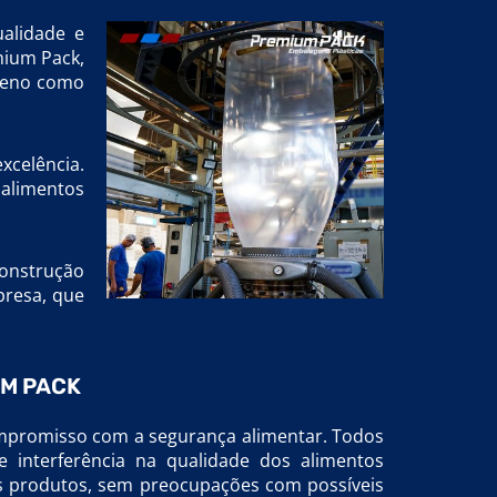
ualidade e
mium Pack,
ileno como
xcelência.
 alimentos
construção
presa, que
UM PACK
compromisso com a segurança alimentar. Todos
 interferência na qualidade dos alimentos
os produtos, sem preocupações com possíveis