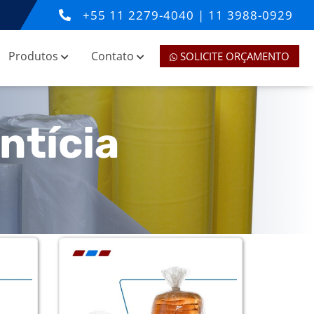
+55
11 2279-4040
|
11 3988-0929
Produtos
Contato
SOLICITE ORÇAMENTO
ntícia