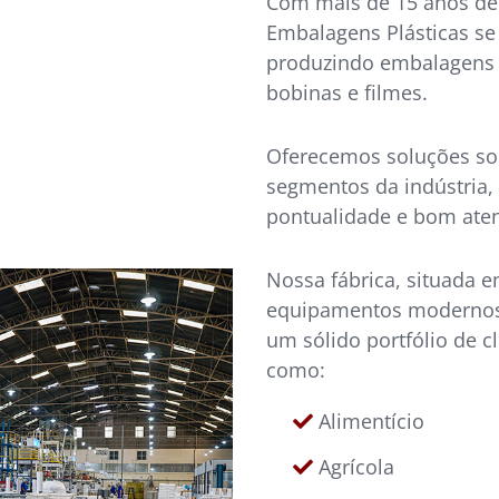
Com mais de 15 anos de
Embalagens Plásticas se
produzindo embalagens fl
bobinas e filmes.
Oferecemos soluções so
segmentos da indústria,
pontualidade e bom ate
Nossa fábrica, situada 
equipamentos modernos e
um sólido portfólio de c
como:
Alimentício
Agrícola