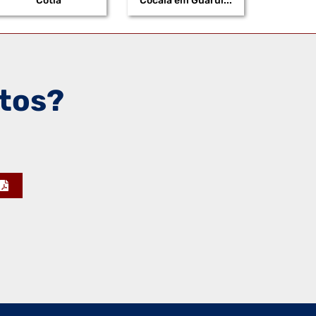
Cotia
Cocaia em Guarul...
FABRICANTE DE EMBALAGENS PEAD
FABRICANTE DE BOBINAS PLÁSTICAS
FABRICANTE DE SACOS EM POLIETILENO DE
ALTA DENSIDADE
tos?
FABRICANTE DE SACOS PLÁSTICOS EM
POLIETILENO DE ALTA DENSIDADE
FABRICANTE DE SACOS PEAD
FABRICANTE DE SACOS PLÁSTICOS
INFECTANTE
FABRICANTE DE BOBINAS PLÁSTICAS EM
POLIETILENO
FABRICANTE DE BOBINAS PLÁSTICAS DE
BAIXA DENSIDADE
FABRICANTE DE BOBINAS PLÁSTICAS EM
POLIETILENO DE BAIXA DENSIDADE
FABRICANTE DE BOBINAS PLÁSTICAS