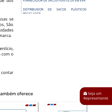
ade dos
FORNECEDOR DE SACOS PLÁSTICOS EM EVA
DISTRIBUIDOR DE SACOS PLÁSTICOS
RECICLADOS
ssas se
DISTRIBUIDOR DE BOBINAS PLÁSTICAS PARA
os, São
INDÚSTRIA
sidades
marca.
DISTRIBUIDOR DE EMBALAGENS PEAD
DISTRIBUIDOR DE BOBINAS PLÁSTICAS
ntício,
a com o
DISTRIBUIDOR DE SACOS EM POLIETILENO
DE ALTA DENSIDADE
DISTRIBUIDOR DE SACOS PLÁSTICOS EM
POLIETILENO DE ALTA DENSIDADE
 contar
DISTRIBUIDOR DE SACOS PEAD
DISTRIBUIDOR DE SACOS PLÁSTICOS
Seja um
 também oferece
INFECTANTE
Representante
DISTRIBUIDOR DE BOBINAS PLÁSTICAS EM
POLIETILENO