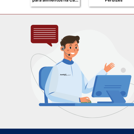
para alimentos na Ca...
Perdizes