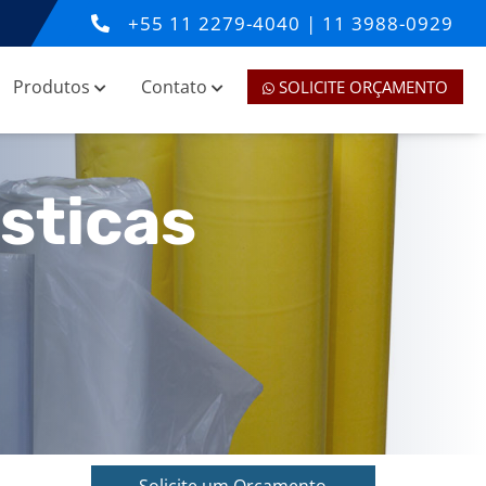
+55
11 2279-4040
|
11 3988-0929
Produtos
Contato
SOLICITE ORÇAMENTO
sticas