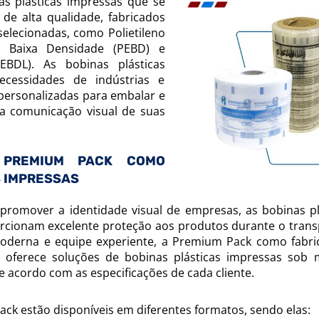
s plásticas impressas que se
de alta qualidade, fabricados
elecionadas, como Polietileno
de Baixa Densidade (PEBD) e
EBDL). As bobinas plásticas
ecessidades de indústrias e
personalizadas para embalar e
 a comunicação visual de suas
 PREMIUM PACK COMO
 IMPRESSAS
romover a identidade visual de empresas, as bobinas pl
orcionam excelente proteção aos produtos durante o trans
derna e equipe experiente, a Premium Pack como fabri
, oferece soluções de bobinas plásticas impressas sob 
e acordo com as especificações de cada cliente.
ck estão disponíveis em diferentes formatos, sendo elas: