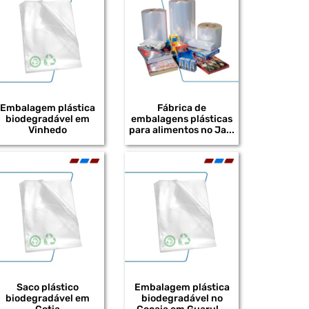
DISTRIBUIDOR DE BOBINAS PLÁSTICAS DE
BAIXA DENSIDADE
DISTRIBUIDOR DE BOBINAS PLÁSTICAS EM
POLIETILENO DE BAIXA DENSIDADE
DISTRIBUIDOR DE BOBINAS PLÁSTICAS
IMPRESSAS
Embalagem plástica
Fábrica de
biodegradável em
embalagens plásticas
DISTRIBUIDOR DE BOBINAS PLÁSTICAS
Vinhedo
para alimentos no Ja...
RECICLADAS
DISTRIBUIDOR DE EMBALAGENS EM
POLIETILENO
DISTRIBUIDOR DE EMBALAGENS SHRINK
DISTRIBUIDOR DE SACOS PLÁSTICOS EM EVA
FABRICANTE DE SACOS PLÁSTICOS
RECICLADOS
FABRICANTE DE BOBINAS PLÁSTICAS PARA
Saco plástico
Embalagem plástica
INDÚSTRIA
biodegradável em
biodegradável no