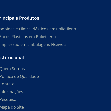
IMPRESSAS
FABRICANTE DE BOBINAS PLÁSTICAS
RECICLADAS
rincipais Produtos
FABRICANTE DE EMBALAGENS EM
POLIETILENO
Bobinas e Filmes Plásticos em Polietileno
Sacos Plásticos em Polietileno
FABRICANTE DE EMBALAGENS SHRINK
Impressão em Embalagens Flexíveis
FABRICANTE DE SACOS PLÁSTICOS EM EVA
EMBALAGEM PEAD
nstitucional
BOBINA PLÁSTICA
Quem Somos
SACOS PLÁSTICOS DE POLIETILENO DE ALTA
Política de Qualidade
DENSIDADE
Contato
SACOS DE POLIETILENO DE ALTA
DENSIDADE
Informações
SACO PEAD
Pesquisa
Mapa do Site
SACO PARA LIXO INFECTANTE