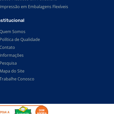
IMPRESSAS
Impressão em Embalagens Flexíveis
FABRICANTE DE BOBINAS PLÁSTICAS
RECICLADAS
nstitucional
FABRICANTE DE EMBALAGENS EM
POLIETILENO
Quem Somos
FABRICANTE DE EMBALAGENS SHRINK
Política de Qualidade
FABRICANTE DE SACOS PLÁSTICOS EM EVA
Contato
Informações
EMBALAGEM PEAD
Pesquisa
BOBINA PLÁSTICA
Mapa do Site
SACOS PLÁSTICOS DE POLIETILENO DE ALTA
Trabalhe Conosco
DENSIDADE
SACOS DE POLIETILENO DE ALTA
DENSIDADE
SACO PEAD
SACO PARA LIXO INFECTANTE