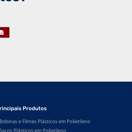
FABRICANTE DE EMBALAGENS PEAD
FABRICANTE DE BOBINAS PLÁSTICAS
FABRICANTE DE SACOS EM POLIETILENO DE
ALTA DENSIDADE
FABRICANTE DE SACOS PLÁSTICOS EM
POLIETILENO DE ALTA DENSIDADE
FABRICANTE DE SACOS PEAD
FABRICANTE DE SACOS PLÁSTICOS
INFECTANTE
FABRICANTE DE BOBINAS PLÁSTICAS EM
POLIETILENO
FABRICANTE DE BOBINAS PLÁSTICAS DE
BAIXA DENSIDADE
rincipais Produtos
FABRICANTE DE BOBINAS PLÁSTICAS EM
POLIETILENO DE BAIXA DENSIDADE
Bobinas e Filmes Plásticos em Polietileno
FABRICANTE DE BOBINAS PLÁSTICAS
Sacos Plásticos em Polietileno