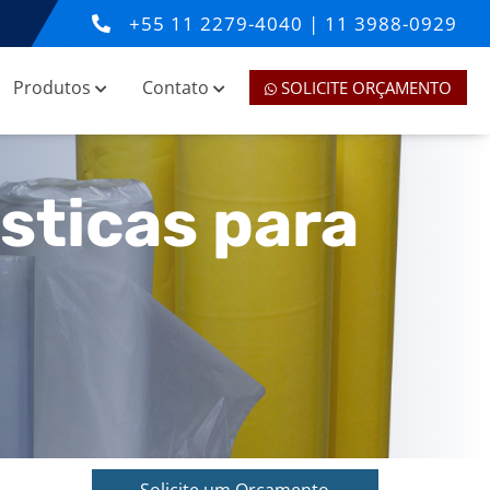
+55
11 2279-4040
|
11 3988-0929
Produtos
Contato
SOLICITE ORÇAMENTO
sticas para