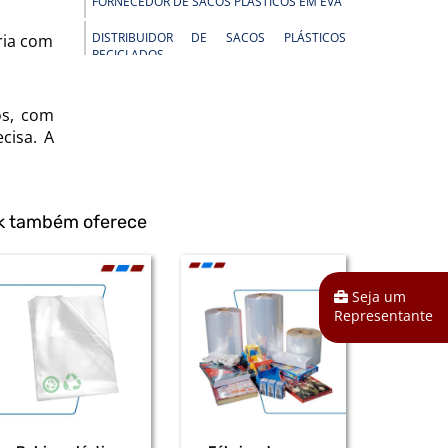
FORNECEDOR DE SACOS PLÁSTICOS EM EVA
DISTRIBUIDOR DE SACOS PLÁSTICOS
ria com
RECICLADOS
DISTRIBUIDOR DE BOBINAS PLÁSTICAS PARA
INDÚSTRIA
os, com
cisa. A
DISTRIBUIDOR DE EMBALAGENS PEAD
DISTRIBUIDOR DE BOBINAS PLÁSTICAS
DISTRIBUIDOR DE SACOS EM POLIETILENO
ck também oferece
DE ALTA DENSIDADE
DISTRIBUIDOR DE SACOS PLÁSTICOS EM
POLIETILENO DE ALTA DENSIDADE
Seja um
Representante
DISTRIBUIDOR DE SACOS PEAD
DISTRIBUIDOR DE SACOS PLÁSTICOS
INFECTANTE
DISTRIBUIDOR DE BOBINAS PLÁSTICAS EM
POLIETILENO