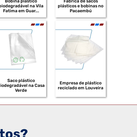
Bobina plástico
Fábrica de sacos
DISTRIBUIDOR DE BOBINAS PLÁSTICAS DE
biodegradável na Vila
plásticos e bobinas no
BAIXA DENSIDADE
Fatima em Guar...
Pacaembú
DISTRIBUIDOR DE BOBINAS PLÁSTICAS EM
POLIETILENO DE BAIXA DENSIDADE
DISTRIBUIDOR DE BOBINAS PLÁSTICAS
IMPRESSAS
DISTRIBUIDOR DE BOBINAS PLÁSTICAS
RECICLADAS
DISTRIBUIDOR DE EMBALAGENS EM
POLIETILENO
Saco plástico
Empresa de plástico
iodegradável na Casa
DISTRIBUIDOR DE EMBALAGENS SHRINK
reciclado em Louveira
Verde
DISTRIBUIDOR DE SACOS PLÁSTICOS EM EVA
FABRICANTE DE SACOS PLÁSTICOS
RECICLADOS
FABRICANTE DE BOBINAS PLÁSTICAS PARA
tos?
INDÚSTRIA