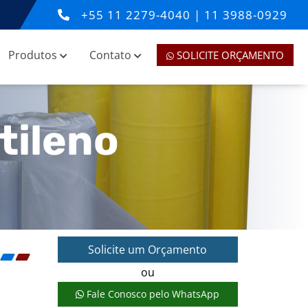
+55
11 2279-4040
|
11 3988-0929
Produtos
Contato
SOLICITE ORÇAMENTO
tileno
Solicite um Orçamento
ou
Fale Conosco pelo WhatsApp