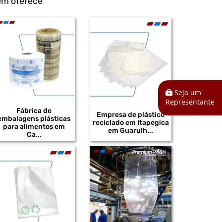
ém oferece
DISTRIBUIDOR DE BOBINAS PLÁSTICAS PARA
INDÚSTRIA
DISTRIBUIDOR DE EMBALAGENS PEAD
DISTRIBUIDOR DE BOBINAS PLÁSTICAS
DISTRIBUIDOR DE SACOS EM POLIETILENO
DE ALTA DENSIDADE
DISTRIBUIDOR DE SACOS PLÁSTICOS EM
Seja um
POLIETILENO DE ALTA DENSIDADE
Representante
Fábrica de
Empresa de plástico
DISTRIBUIDOR DE SACOS PEAD
embalagens plásticas
reciclado em Itapegica
para alimentos em
em Guarulh...
Ca...
DISTRIBUIDOR DE SACOS PLÁSTICOS
INFECTANTE
DISTRIBUIDOR DE BOBINAS PLÁSTICAS EM
POLIETILENO
DISTRIBUIDOR DE BOBINAS PLÁSTICAS DE
BAIXA DENSIDADE
DISTRIBUIDOR DE BOBINAS PLÁSTICAS EM