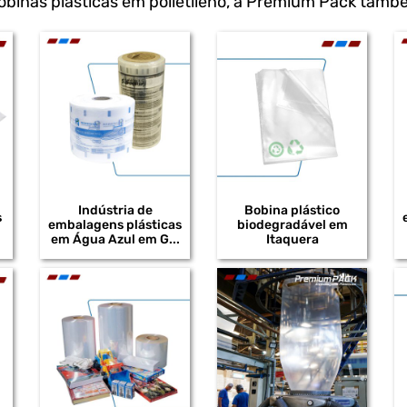
obinas plásticas em polietileno, a Premium Pack tamb
Indústria de
Bobina plástico
s
embalagens plásticas
biodegradável em
em Água Azul em G...
Itaquera