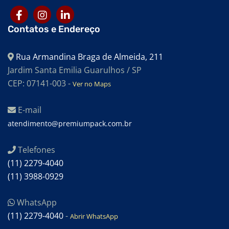
SACOS PARA INDÚSTRIA ALIMENTÍCIA
SACOS PARA ALIMENTOS
Contatos e Endereço
SACOS PARA AUTOCLAVE
Rua Armandina Braga de Almeida, 211
SACOS PEBD
Jardim Santa Emilia Guarulhos / SP
SACOS PEAD
CEP: 07141-003 -
Ver no Maps
SACOS EM POLIETILENO DE BAIXA DENSIDADE
E-mail
SACOS EM POLIETILENO DE ALTA DENSIDADE
atendimento@premiumpack.com.br
SACOS DE EVA PARA BANBURY
Telefones
EMBALAGENS PLÁSTICAS PARA ALIMENTOS
(11) 2279-4040
EMBALAGENS TRANSPARENTES
(11) 3988-0929
EMBALAGENS TERMOCONTRÁTEIS
WhatsApp
EMBALAGENS TERMO ENCOLHÍVEL
(11) 2279-4040
-
Abrir WhatsApp
EMBALAGENS SHRINK