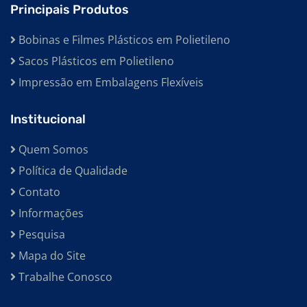
Principais Produtos
EMBALAGENS PEAD
Bobinas e Filmes Plásticos em Polietileno
EMBALAGENS EM POLIETILENO
Sacos Plásticos em Polietileno
BOBINAS TUBULARES
Impressão em Embalagens Flexíveis
BOBINAS PARA INDÚSTRIA ALIMENTÍCIA
Institucional
BOBINAS PARA INDÚSTRIA
BOBINAS PLÁSTICA RECICLADAS COLORIDAS
Quem Somos
Política de Qualidade
BOBINAS PLÁSTICA RECICLADAS CANELA
Contato
BOBINAS PLÁSTICAS RECICLADAS CRISTAL
Informações
BOBINAS PLÁSTICAS RECICLADAS
Pesquisa
BOBINAS PLÁSTICAS IMPRESSAS
Mapa do Site
BOBINAS PLÁSTICAS EM POLIETILENO DE BAIXA DENSIDADE
Trabalhe Conosco
BOBINAS PLÁSTICAS EM POLIETILENO DE ALTA DENSIDADE