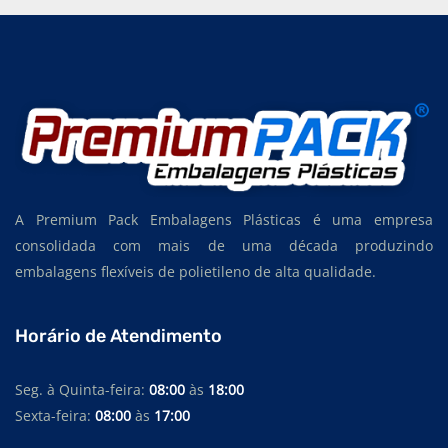
SACOS PLÁSTICOS PERSONALIZADOS
SACOS PLÁSTICOS PARA INDÚSTRIA TÊXTIL
SACOS PLÁSTICOS PARA INDÚSTRIA ALIMENTÍCIA
SACOS PLÁSTICOS PARA EMBALAGEM
SACOS PLÁSTICOS EM EVA
SACOS PLÁSTICOS EM POLIETILENO DE BAIXA DENSIDADE
A Premium Pack Embalagens Plásticas é uma empresa
SACOS PLÁSTICOS EM POLIETILENO DE ALTA DENSIDADE
consolidada com mais de uma década produzindo
embalagens flexíveis de polietileno de alta qualidade.
SACOS PLÁSTICOS EM POLIETILENO
SACOS TRANSPARENTES
Horário de Atendimento
SACOS PERSONALIZADOS
SACOS PARA EMBALAGEM
Seg. à Quinta-feira:
08:00
às
18:00
Sexta-feira:
08:00
às
17:00
SACOS PARA INDÚSTRIA TÊXTIL