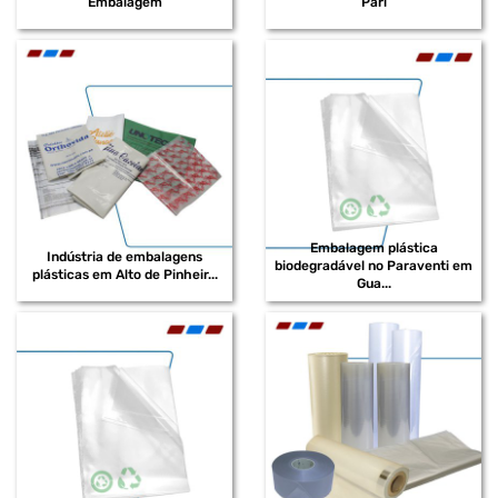
Embalagem
Pari
FORNECEDOR DE EMBALAGENS EM POLIETILENO
FORNECEDOR DE EMBALAGENS SHRINK
FORNECEDOR DE SACOS PLÁSTICOS EM EVA
DISTRIBUIDOR DE SACOS PLÁSTICOS RECICLADOS
DISTRIBUIDOR DE BOBINAS PLÁSTICAS PARA INDÚSTRIA
DISTRIBUIDOR DE EMBALAGENS PEAD
Embalagem plástica
Indústria de embalagens
DISTRIBUIDOR DE BOBINAS PLÁSTICAS
biodegradável no Paraventi em
plásticas em Alto de Pinheir...
Gua...
DISTRIBUIDOR DE SACOS EM POLIETILENO DE ALTA DENSIDADE
DISTRIBUIDOR DE SACOS PLÁSTICOS EM POLIETILENO DE ALTA
DENSIDADE
DISTRIBUIDOR DE SACOS PEAD
DISTRIBUIDOR DE SACOS PLÁSTICOS INFECTANTE
DISTRIBUIDOR DE BOBINAS PLÁSTICAS EM POLIETILENO