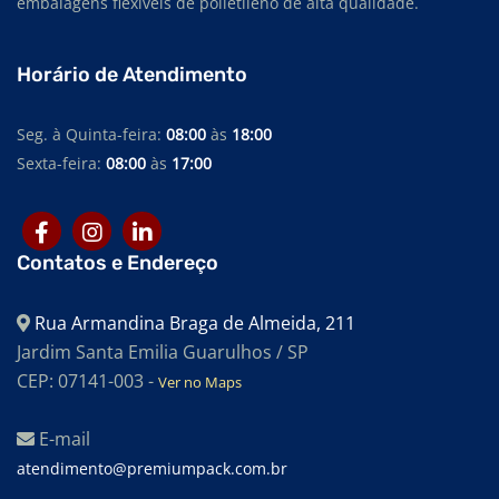
embalagens flexíveis de polietileno de alta qualidade.
SACOS PLÁSTICOS EM POLIETILENO
SACOS TRANSPARENTES
Horário de Atendimento
SACOS PERSONALIZADOS
SACOS PARA EMBALAGEM
Seg. à Quinta-feira:
08:00
às
18:00
Sexta-feira:
08:00
às
17:00
SACOS PARA INDÚSTRIA TÊXTIL
SACOS PARA INDÚSTRIA ALIMENTÍCIA
SACOS PARA ALIMENTOS
Contatos e Endereço
SACOS PARA AUTOCLAVE
Rua Armandina Braga de Almeida, 211
SACOS PEBD
Jardim Santa Emilia Guarulhos / SP
SACOS PEAD
CEP: 07141-003 -
Ver no Maps
SACOS EM POLIETILENO DE BAIXA DENSIDADE
E-mail
SACOS EM POLIETILENO DE ALTA DENSIDADE
atendimento@premiumpack.com.br
SACOS DE EVA PARA BANBURY