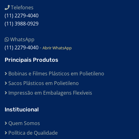
Telefones
EMBALAGENS PLÁSTICAS PARA ALIMENTOS
(11) 2279-4040
EMBALAGENS TRANSPARENTES
(11) 3988-0929
EMBALAGENS TERMOCONTRÁTEIS
WhatsApp
EMBALAGENS TERMO ENCOLHÍVEL
(11) 2279-4040
-
Abrir WhatsApp
EMBALAGENS SHRINK
Principais Produtos
EMBALAGENS PEAD
Bobinas e Filmes Plásticos em Polietileno
EMBALAGENS EM POLIETILENO
Sacos Plásticos em Polietileno
BOBINAS TUBULARES
Impressão em Embalagens Flexíveis
BOBINAS PARA INDÚSTRIA ALIMENTÍCIA
Institucional
BOBINAS PARA INDÚSTRIA
BOBINAS PLÁSTICA RECICLADAS COLORIDAS
Quem Somos
Política de Qualidade
BOBINAS PLÁSTICA RECICLADAS CANELA