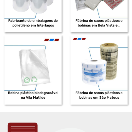
FABRICANTE DE SACOS PLÁSTICOS EM POLIETILENO DE ALTA
DENSIDADE
Fabricante de embalagens de
Fábrica de sacos plásticos e
FABRICANTE DE SACOS PEAD
polietileno em Interlagos
bobinas em Bela Vista e...
FABRICANTE DE SACOS PLÁSTICOS INFECTANTE
FABRICANTE DE BOBINAS PLÁSTICAS EM POLIETILENO
FABRICANTE DE BOBINAS PLÁSTICAS DE BAIXA DENSIDADE
FABRICANTE DE BOBINAS PLÁSTICAS EM POLIETILENO DE BAIXA
DENSIDADE
FABRICANTE DE BOBINAS PLÁSTICAS IMPRESSAS
FABRICANTE DE BOBINAS PLÁSTICAS RECICLADAS
Bobina plástico biodegradável
Fábrica de sacos plásticos e
na Vila Matilde
bobinas em São Mateus
FABRICANTE DE EMBALAGENS EM POLIETILENO
FABRICANTE DE EMBALAGENS SHRINK
FABRICANTE DE SACOS PLÁSTICOS EM EVA