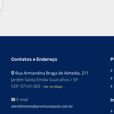
Contatos e Endereço
P
Rua Armandina Braga de Almeida, 211
Jardim Santa Emilia Guarulhos / SP
CEP: 07141-003 -
Ver no Maps
E-mail
I
atendimento@premiumpack.com.br