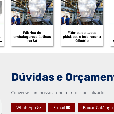
Fábrica de
Fábrica de sacos
s
embalagens plásticas
plásticos e bobinas no
..
na Sé
Glicério
Dúvidas e Orçamen
Converse com nosso atendimento especializado
WhatsApp
E-mail
Baixar Catálogo