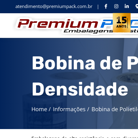
atendimento@premiumpack.com.br
|
Bobina de P
Densidade
Home
/
Informações
/
Bobina de Polieti