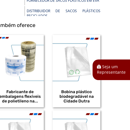
FORNECEDOR DE SACOS PLÁSTICOS EM EVA
DISTRIBUIDOR DE SACOS PLÁSTICOS
RECICLADOS
também oferece
DISTRIBUIDOR DE BOBINAS PLÁSTICAS PARA
INDÚSTRIA
DISTRIBUIDOR DE EMBALAGENS PEAD
DISTRIBUIDOR DE BOBINAS PLÁSTICAS
DISTRIBUIDOR DE SACOS EM POLIETILENO
Seja um
DE ALTA DENSIDADE
Representante
DISTRIBUIDOR DE SACOS PLÁSTICOS EM
POLIETILENO DE ALTA DENSIDADE
Fabricante de
Bobina plástico
DISTRIBUIDOR DE SACOS PEAD
embalagens flexíveis
biodegradável na
de polietileno na...
Cidade Dutra
DISTRIBUIDOR DE SACOS PLÁSTICOS
INFECTANTE
DISTRIBUIDOR DE BOBINAS PLÁSTICAS EM
POLIETILENO