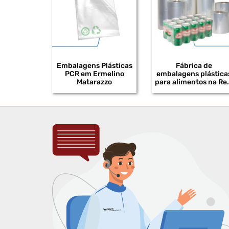
Embalagens Plásticas
Fábrica de
PCR em Ermelino
embalagens plástica
Matarazzo
para alimentos na Re.