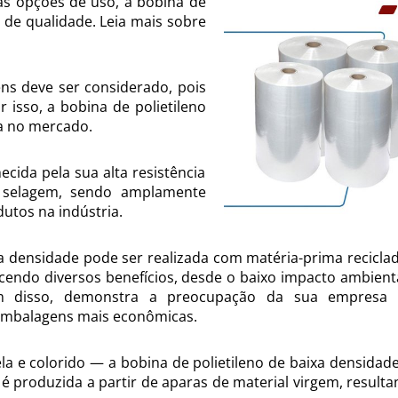
as opções de uso, a bobina de
 de qualidade. Leia mais sobre
ns deve ser considerado, pois
r isso, a bobina de polietileno
a no mercado.
ida pela sua alta resistência
e selagem, sendo amplamente
utos na indústria.
xa densidade pode ser realizada com matéria-prima reciclad
cendo diversos benefícios, desde o baixo impacto ambienta
ém disso, demonstra a preocupação da sua empresa
 embalagens mais econômicas.
a e colorido — a bobina de polietileno de baixa densidade 
l é produzida a partir de aparas de material virgem, result