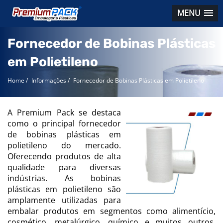
MENU
Fornecedor de Bobinas Plásticas
em Polietileno
Home
/
Informações
/
Fornecedor de Bobinas Plásticas em Polietileno
A Premium Pack se destaca
como o principal fornecedor
de bobinas plásticas em
polietileno do mercado.
Oferecendo produtos de alta
qualidade para diversas
indústrias. As bobinas
plásticas em polietileno são
amplamente utilizadas para
embalar produtos em segmentos como alimentício,
cosmético, metalúrgico, químico e muitos outros,