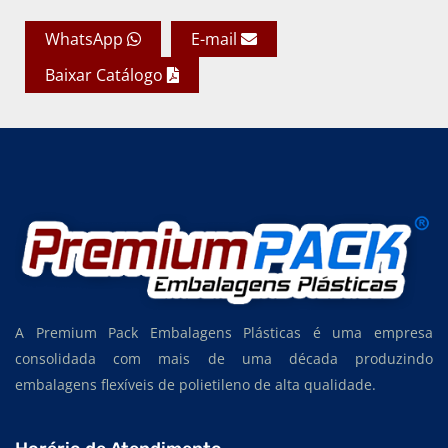
SACOS PLÁSTICOS RECICLADOS
WhatsApp
E-mail
SACOS PLÁSTICOS PARA ALIMENTOS
Baixar Catálogo
SACOS PLÁSTICOS PREÇOS
SACOS PLÁSTICOS PERSONALIZADOS
SACOS PLÁSTICOS PARA INDÚSTRIA TÊXTIL
SACOS PLÁSTICOS PARA INDÚSTRIA ALIMENTÍCIA
SACOS PLÁSTICOS PARA EMBALAGEM
SACOS PLÁSTICOS EM EVA
SACOS PLÁSTICOS EM POLIETILENO DE BAIXA DENSIDADE
A Premium Pack Embalagens Plásticas é uma empresa
SACOS PLÁSTICOS EM POLIETILENO DE ALTA DENSIDADE
consolidada com mais de uma década produzindo
embalagens flexíveis de polietileno de alta qualidade.
SACOS PLÁSTICOS EM POLIETILENO
SACOS TRANSPARENTES