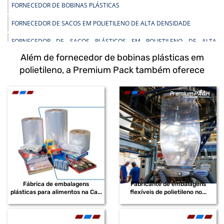
FORNECEDOR DE BOBINAS PLÁSTICAS
FORNECEDOR DE SACOS EM POLIETILENO DE ALTA DENSIDADE
FORNECEDOR DE SACOS PLÁSTICOS EM POLIETILENO DE ALTA
DENSIDADE
Além de fornecedor de bobinas plásticas em
FORNECEDOR DE SACOS PEAD
polietileno, a Premium Pack também oferece
FORNECEDOR DE SACOS PLÁSTICOS INFECTANTE
FORNECEDOR DE BOBINAS PLÁSTICAS EM POLIETILENO
FORNECEDOR DE BOBINAS PLÁSTICAS DE BAIXA DENSIDADE
FORNECEDOR DE BOBINAS PLÁSTICAS EM POLIETILENO DE BAIXA
DENSIDADE
FORNECEDOR DE BOBINAS PLÁSTICAS IMPRESSAS
FORNECEDOR DE BOBINAS PLÁSTICAS RECICLADAS
Fábrica de embalagens
Fabricante de embalagens
plásticas para alimentos na Ca...
flexíveis de polietileno no...
FORNECEDOR DE EMBALAGENS EM POLIETILENO
FORNECEDOR DE EMBALAGENS SHRINK