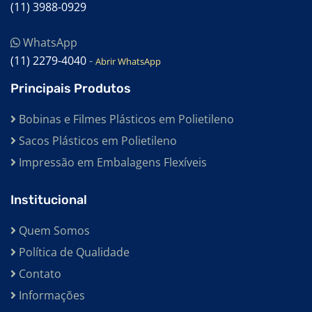
EMBALAGENS TRANSPARENTES
(11) 3988-0929
EMBALAGENS TERMOCONTRÁTEIS
WhatsApp
EMBALAGENS TERMO ENCOLHÍVEL
(11) 2279-4040
-
Abrir WhatsApp
EMBALAGENS SHRINK
Principais Produtos
EMBALAGENS PEAD
Bobinas e Filmes Plásticos em Polietileno
EMBALAGENS EM POLIETILENO
Sacos Plásticos em Polietileno
BOBINAS TUBULARES
Impressão em Embalagens Flexíveis
BOBINAS PARA INDÚSTRIA ALIMENTÍCIA
Institucional
BOBINAS PARA INDÚSTRIA
BOBINAS PLÁSTICA RECICLADAS COLORIDAS
Quem Somos
Política de Qualidade
BOBINAS PLÁSTICA RECICLADAS CANELA
Contato
BOBINAS PLÁSTICAS RECICLADAS CRISTAL
Informações
BOBINAS PLÁSTICAS RECICLADAS