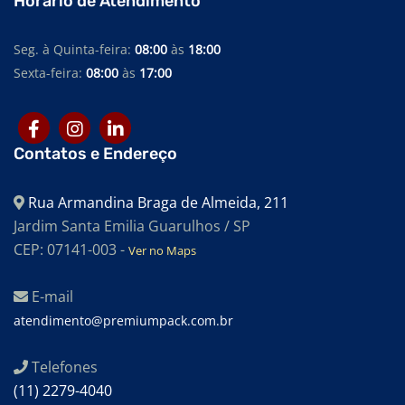
Horário de Atendimento
SACOS PERSONALIZADOS
SACOS PARA EMBALAGEM
Seg. à Quinta-feira:
08:00
às
18:00
Sexta-feira:
08:00
às
17:00
SACOS PARA INDÚSTRIA TÊXTIL
SACOS PARA INDÚSTRIA ALIMENTÍCIA
SACOS PARA ALIMENTOS
Contatos e Endereço
SACOS PARA AUTOCLAVE
Rua Armandina Braga de Almeida, 211
SACOS PEBD
Jardim Santa Emilia Guarulhos / SP
SACOS PEAD
CEP: 07141-003 -
Ver no Maps
SACOS EM POLIETILENO DE BAIXA DENSIDADE
E-mail
SACOS EM POLIETILENO DE ALTA DENSIDADE
atendimento@premiumpack.com.br
SACOS DE EVA PARA BANBURY
Telefones
EMBALAGENS PLÁSTICAS PARA ALIMENTOS
(11) 2279-4040