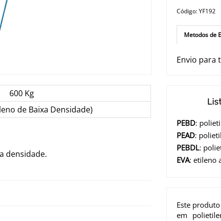
Código: YF192
Metodos de E
Envio para t
600 Kg
Lis
ileno de Baixa Densidade)
PEBD
: polie
PEAD
: poliet
PEBDL
: poli
xa densidade.
EVA
: etileno 
Este produto
em polietil