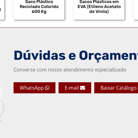
Saco Plástico
Sacos Plásticos em
Reciclado Colorido
EVA (Etileno Acetato
g
600 Kg
de Vinila)
Dúvidas e Orçamen
Converse com nosso atendimento especializado
WhatsApp
E-mail
Baixar Catálogo