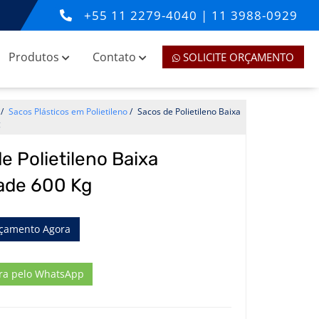
+55
11 2279-4040
|
11 3988-0929
Produtos
Contato
SOLICITE ORÇAMENTO
/
Sacos Plásticos em Polietileno
/
Sacos de Polietileno Baixa
g
e Polietileno Baixa
ade 600 Kg
rçamento Agora
ra pelo WhatsApp