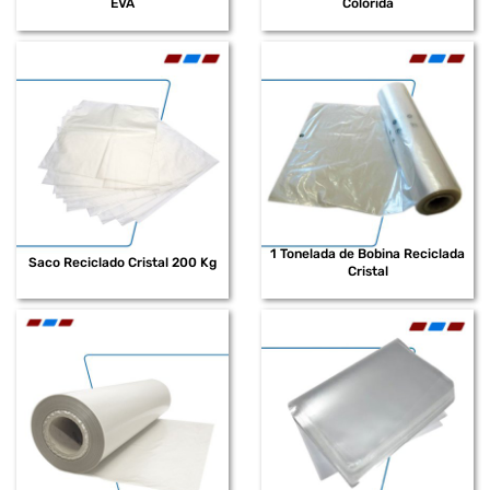
EVA
Colorida
1 Tonelada de Bobina Reciclada
Saco Reciclado Cristal 200 Kg
Cristal