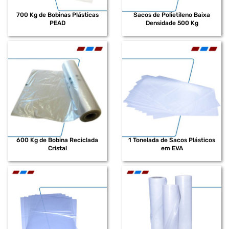
700 Kg de Bobinas Plásticas
Sacos de Polietileno Baixa
PEAD
Densidade 500 Kg
600 Kg de Bobina Reciclada
1 Tonelada de Sacos Plásticos
Cristal
em EVA