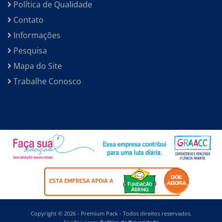
Política de Qualidade
Contato
Informações
Pesquisa
Mapa do Site
Trabalhe Conosco
Copyright © 2026 - Premium Pack - Todos direitos reservados.