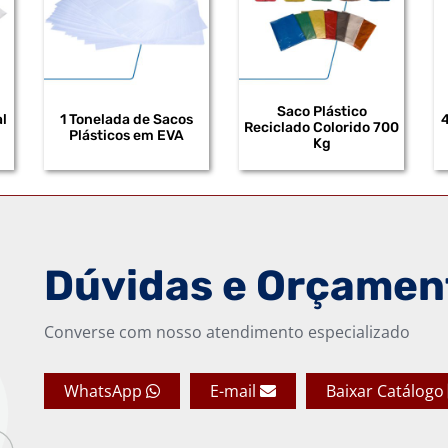
Saco Plástico
l
1 Tonelada de Sacos
Reciclado Colorido 700
Plásticos em EVA
Kg
Dúvidas e Orçamen
Converse com nosso atendimento especializado
WhatsApp
E-mail
Baixar Catálogo