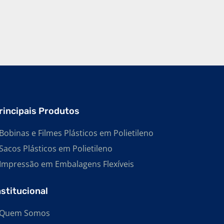
rincipais Produtos
Bobinas e Filmes Plásticos em Polietileno
Sacos Plásticos em Polietileno
Impressão em Embalagens Flexíveis
nstitucional
Quem Somos