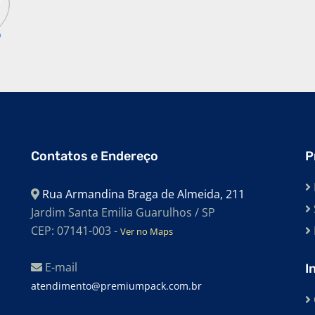
Contatos e Endereço
P
Rua Armandina Braga de Almeida, 211
Jardim Santa Emilia Guarulhos / SP
CEP: 07141-003 -
Ver no Maps
E-mail
I
atendimento@premiumpack.com.br