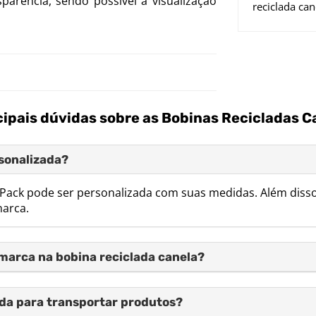
parência, sendo possível a visualização
reciclada can
cipais dúvidas sobre as Bobinas Recicladas C
rsonalizada?
 Pack pode ser personalizada com suas medidas. Além disso
marca.
marca na bobina reciclada canela?
ada para transportar produtos?