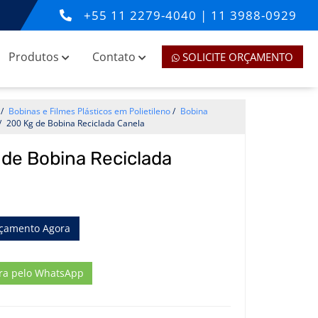
+55
11 2279-4040
|
11 3988-0929
Produtos
Contato
SOLICITE ORÇAMENTO
/
Bobinas e Filmes Plásticos em Polietileno
/
Bobina
/
200 Kg de Bobina Reciclada Canela
de Bobina Reciclada
rçamento Agora
ra pelo WhatsApp