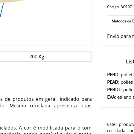
Código: BO107
Metodos de E
Envio para t
200 Kg
Lis
PEBD
: polie
PEAD
: poliet
PEBDL
: poli
EVA
: etileno 
tes de produtos em geral, indicado para
do. Mesmo reciclada apresenta boas
Este produ
iclados. A cor é modificada para o tom
reciclada c